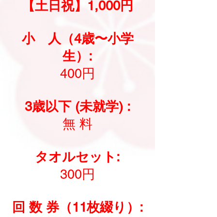
【土日祝】1,000円
小 人（4歳〜小学
生）:
400円
3歳以下 (未就学) :
無 料
タオルセット:
300円
回 数 券（11枚綴り）: