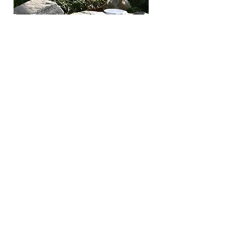
pH10.3の美白の湯は
強アルカリ泉