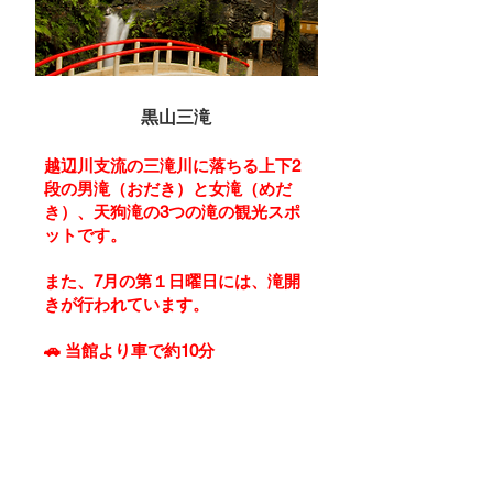
黒山三滝
越辺川支流の三滝川に落ちる上下2
段の男滝（おだき）と女滝（めだ
き）、天狗滝の3つの滝の観光スポ
ットです。
また、7月の第１日曜日には、滝開
きが行われています。
🚗
当館より車で約10分
詳細はこちら